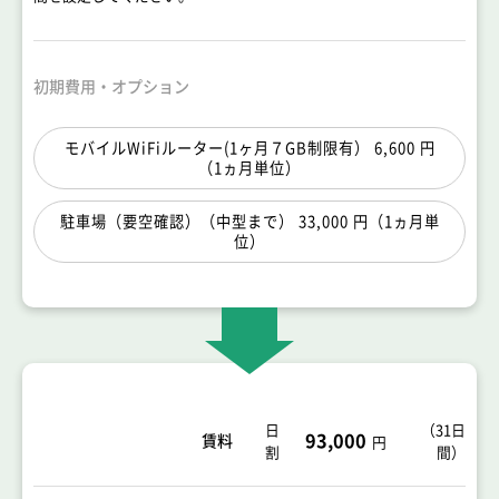
初期費用・オプション
モバイルWiFiルーター(1ヶ月７GB制限有） 6,600 円
（1ヵ月単位）
駐車場（要空確認）（中型まで） 33,000 円（1ヵ月単
位）
日
（
31日
93,000
賃料
円
割
間
）