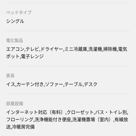
ベッドタイプ
シングル
電化製品
エアコン,テレビ,ドライヤー,ミニ冷蔵庫,洗濯機,掃除機,電気
ポット,電子レンジ
家具
イス,カーテン付き,ソファー,テーブル,デスク
部屋設備
インターネット対応（有料）,クローゼット,バス・トイレ別,
フローリング,洗浄機能付き便座,洗濯機置場（室内）,有線放
送,冷暖房完備