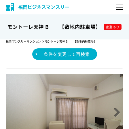
モントーレ天神 B 【敷地内駐車場】
空室あり
福岡 マンスリーマンション
＞ モントーレ天神 B 【敷地内駐車場】
条件を変更して再検索
Next