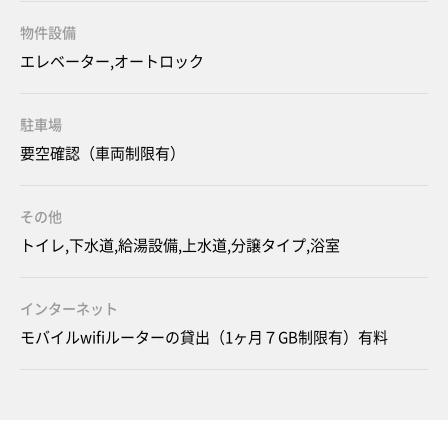
物件設備
エレベーター,オートロック
駐車場
要空確認（車両制限有）
その他
トイレ,下水道,給湯設備,上水道,分譲タイプ,浴室
インターネット
モバイルwifiルーターの貸出（1ヶ月７GB制限有）有料