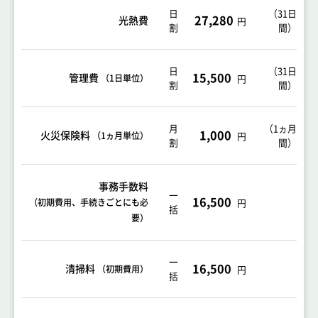
日
（
31日
27,280
光熱費
円
割
間
）
日
（31日
15,500
管理費
（1日単位）
円
割
間）
月
（1ヵ月
1,000
火災保険料
（1ヵ月単位）
円
割
間）
事務手数料
一
16,500
（初期費用、手続きごとにも必
円
括
要）
一
16,500
清掃料
（初期費用）
円
括