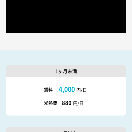
1ヶ月未満
4,000
賃料
円/日
880
光熱費
円/日