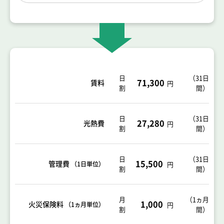
日
（
31日
71,300
賃料
円
割
間
）
日
（
31日
27,280
光熱費
円
割
間
）
日
（31日
15,500
管理費
（1日単位）
円
割
間）
月
（1ヵ月
1,000
火災保険料
（1ヵ月単位）
円
割
間）