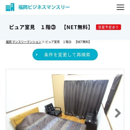
ピュア室見 １階③ 【NET無料】
空室予定あり
福岡 マンスリーマンション
＞ ピュア室見 １階③ 【NET無料】
条件を変更して再検索
Next